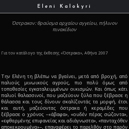
Eleni Kalokyri
Όστρακον: θραύσμα αρχαίου αγγείου, πήλινον
πινακίδιον
Για τον κατάλογο της έκθεσης «Όστρακα», Αθήνα 2007
Την Ελένη τη βλέπω να βγαίνει, μετά από βροχή, από
παλιούς μινωικούς αγρούς, πιο πολύ όμως από
τοποθεσίες εγκαταλειμμένων οικισμών. Και όπως κάτι
παλιοί θαλασσινοί, που μαζεύουν ξύλα που ξέβρασε η
θάλασσα και τους δίνουν σκαλίζοντάς τα μορφή, έτσι
και αυτή, μαζεύοντας όστρακα ή κεραμίδες που
ξέβρασε ο χρόνος –«άβαφα», «ουδέν πέρας σώζοντα»,
«εφθαρμένης επιφανείας και αδιάγνωστα», «πανταχόθεν
αποκεκρουμένα»–, επαναφέρει το παρελθόν στο παρόν